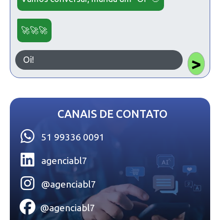
🚀🚀🚀
>
Oi!
CANAIS DE CONTATO
51 99336 0091
agenciabl7
@agenciabl7
@agenciabl7