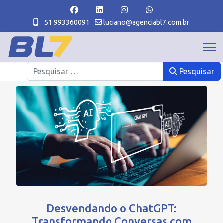
51 993360091
luciano@agenciabl7.com.br
Pesquisar
Pesquisar
Desvendando o ChatGPT:
Transformando Conversas com